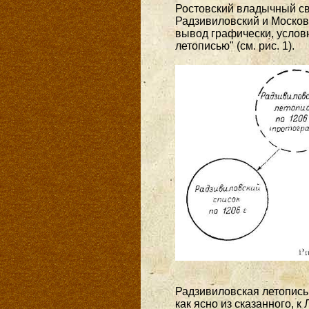
Ростовский владычный св
Радзивиловский и Москов
вывод графически, услов
летописью" (см. рис. 1).
Радзивиловская летопись,
как ясно из сказанного, к