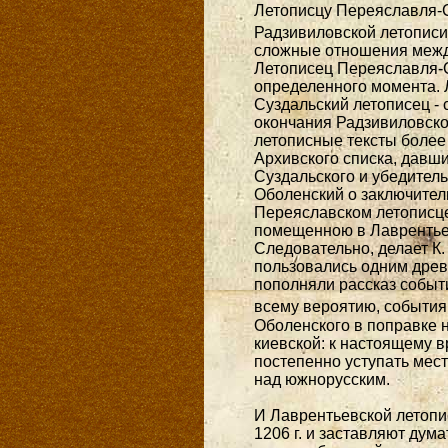
Летописцу Переяславля-С
Радзивиловской летописи 
сложные отношения между 
Летописец Переяславля-Су
определенного момента. Л
Суздальский летописец - 
окончания Радзивиловской 
летописные тексты более 
Архивского списка, давш
Суздальского и убедительн
Оболенский о заключитель
Переяславском летописце 
помещенною в Лаврентьев
Следовательно, делает К.
пользовались одним древ
пополняли рассказ событи
всему вероятию, события
Оболенского в поправке н
киевской: к настоящему вр
постепенно уступать мест
над южнорусским.
И Лаврентьевской летопи
1206 г. и заставляют дума