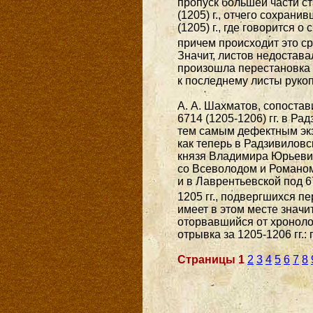
пропуск большей части ста
(1205) г., отчего сохрани
(1205) г., где говорится 
причем происходит это сре
Значит, листов недоставал
произошла перестановка т
к последнему листы рукоп
А. А. Шахматов, сопостав
6714 (1205-1206) гг. в Р
тем самым дефектным экзе
как теперь в Радзивиловск
князя Владимира Юрьевич
со Всеволодом и Романом.
и в Лаврентьевской под 67
1205 гг., подвергшихся пе
имеет в этом месте значи
оторвавшийся от хроноло
отрывка за 1205-1206 гг.:
Страницы
1
2
3
4
5
6
7
8