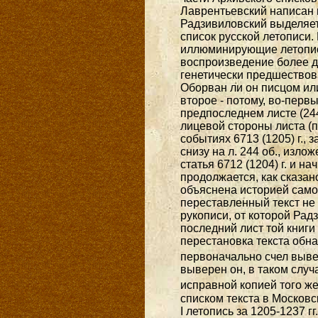
Лаврентьевский написан в
Радзивиловский выделяет
список русской летописи.
иллюминирующие летописны
воспроизведение более д
генетически предшествова
Оборван ли он писцом ил
второе - потому, во-первы
предпоследнем листе (244
лицевой стороны листа (
событиях 6713 (1205) г., з
снизу на л. 244 об., изло
статья 6712 (1204) г. и на
продолжается, как сказано
объяснена историей самог
переставленный текст не 
рукописи, от которой Рад
последний лист той книги
перестановка текста обн
первоначально счел выве
выверен он, в таком случ
исправной копией того же
списком текста в Московс
I летопись за 1205-1237 гг