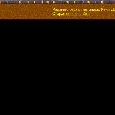
Радзивиловская летопись, Кёнигсб
Старая версия сайта