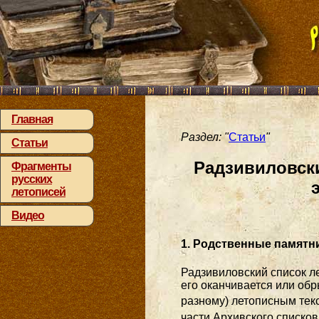
Главная
Раздел: "
Статьи
"
Статьи
Радзивиловски
Фрагменты
русских
летописей
Видео
1. Родственные памятн
Радзивиловский список ле
его оканчивается или обры
разному) летописным тек
части Архивского списков 