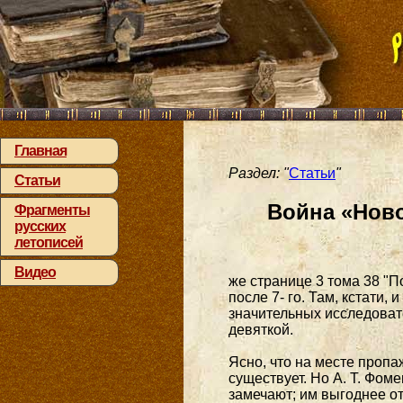
Главная
Раздел: "
Статьи
"
Статьи
Война «Нов
Фрагменты
русских
летописей
Видео
же странице 3 тома 38 "П
после 7- го. Там, кстати, 
значительных исследоват
девяткой.
Ясно, что на месте проп
существует. Но А. Т. Фом
замечают; им выгоднее от