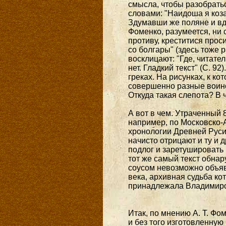
смысла, чтобы разобратьс
словами: "Наидоша я козар
Здумавши же поляне и вд
Фоменко, разумеется, ни 
противу, креститися прос
со болгары" (здесь тоже 
восклицают: "Где, читате
нет. Гладкий текст" (С. 9
греках. На рисунках, к 
совершенно разные воинст
Откуда такая слепота? В 
А вот в чем. Утраченный 
например, по Московско-А
хронологии Древней Руси
начисто отрицают и ту и 
подлог и заретушировать
тот же самый текст обнару
соусом невозможно объяв
века, архивная судьба ко
принадлежала Владимирс
Итак, по мнению А. Т. Фо
и без того изготовленную