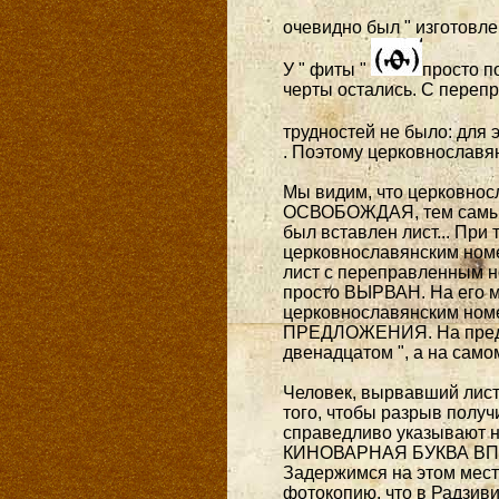
очевидно был " изготовле
У " фиты "
просто п
черты остались. С перепр
трудностей не было: для
. Поэтому церковнославян
Мы видим, что церковносл
ОСВОБОЖДАЯ, тем самы
был вставлен лист... При
церковнославянским номе
лист с переправленным но
просто ВЫРВАН. На его
церковнославянским номе
ПРЕДЛОЖЕНИЯ. На предыд
двенадцатом ", а на са
Человек, вырвавший лист
того, чтобы разрыв полу
справедливо указывают на
КИНОВАРНАЯ БУКВА ВПИ
Задержимся на этом месте
фотокопию, что в Радзиви