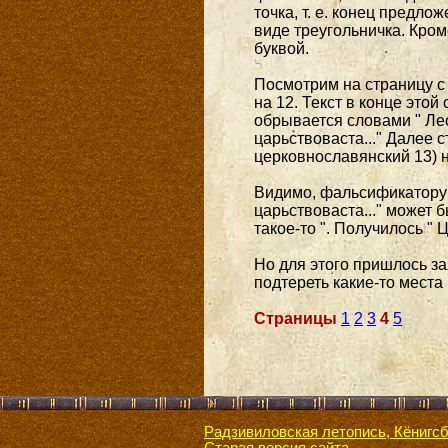
точка, т. е. конец пред
виде треугольничка. Кром
буквой.
Посмотрим на страницу с
на 12. Текст в конце эт
обрывается словами " Ле
царьствоваста..." Далее 
церковнославянский 13) на
Видимо, фальсификатору э
царьствоваста..." может б
такое-то ". Получилось "
Но для этого пришлось за
подтереть какие-то места
Страницы
1
2
3
4
5
Радзивиловская летопись, Кёнигсб