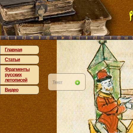
Главная
Статьи
Фрагменты
русских
летописей
Текст
Видео