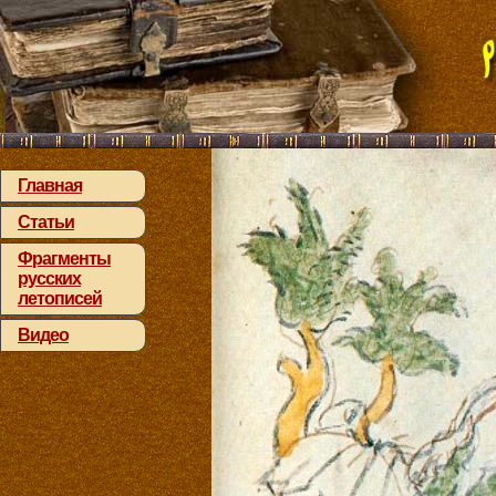
Главная
Статьи
Фрагменты
русских
летописей
Видео