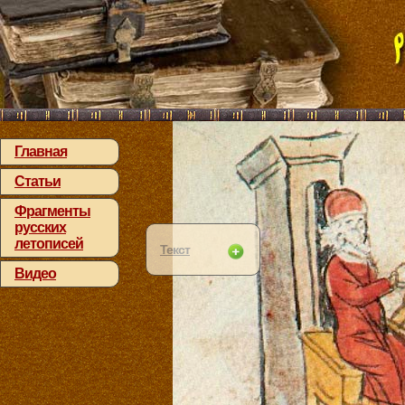
Главная
Статьи
Фрагменты
русских
летописей
Текст
Видео