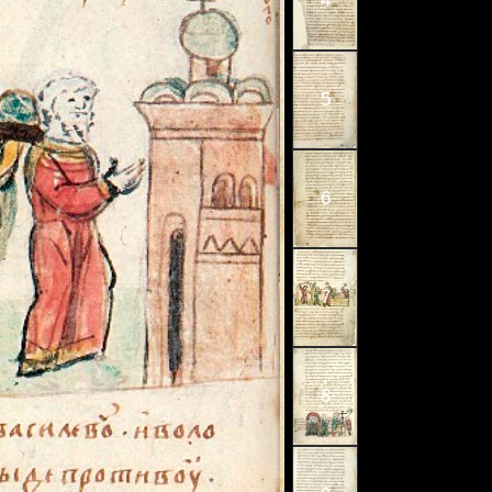
4
5
6
7
8