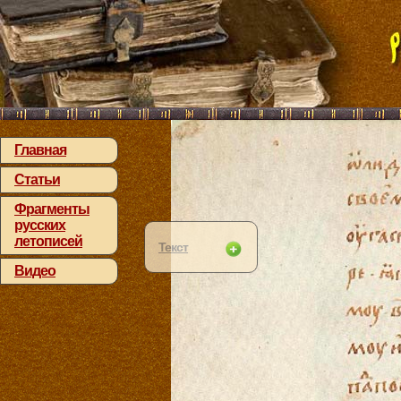
Главная
Статьи
Фрагменты
русских
летописей
Текст
Видео