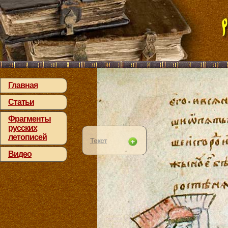
Главная
Статьи
Фрагменты
русских
летописей
Текст
Видео