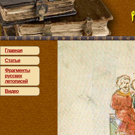
Главная
Статьи
Фрагменты
русских
летописей
Видео