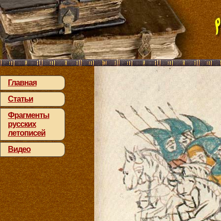
Главная
Статьи
Фрагменты
русских
летописей
Видео