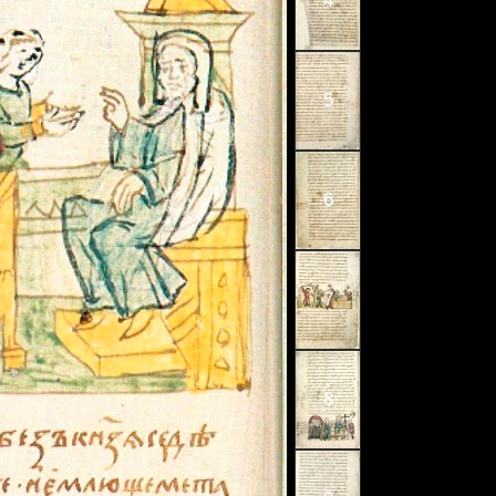
4
5
6
7
8