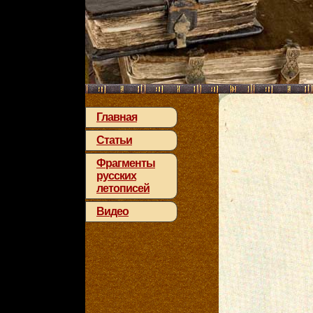
Главная
Статьи
Фрагменты
русских
летописей
Видео