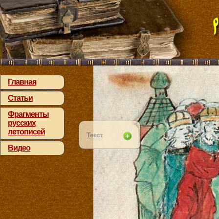
Главная
Статьи
Фрагменты
русских
летописей
Текст
Видео