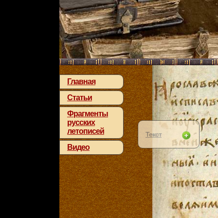
Главная
Статьи
Фрагменты
русских
летописей
Текст
Видео