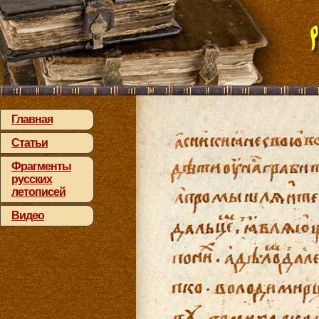
Главная
Статьи
Фрагменты
русских
летописей
Видео